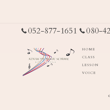
052-877-1651
080-4
HOME
CLASS
LESSON
VOICE