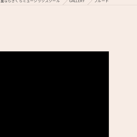
教室ならきくちミュージックスクール
GALLERY
フルート