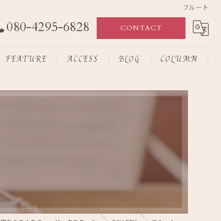
フルート
080-4295-6828
CONTACT
FEATURE
ACCESS
BLOG
COLUMN
楽器
レッスン
子ども
初心者
プライベート