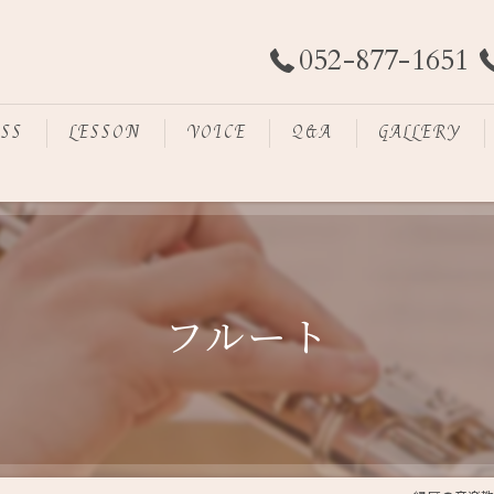
052-877-1651
ASS
LESSON
VOICE
Q&A
GALLERY
フルート